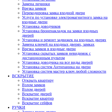
Замена личинки
Врезка замков
Перекодировка замка входной двери
Услуги по установке электромагнитного замка на
входные двери
Установка доводчиков
Установка броненакладок на замки входных
дверей
Установка и ремонт задвижек на входных дверях
Замена ключей на входных дверях, замках
Врезка замков в входные двери
Установка скрытых замков невидимок с
дистанционным пультом
Установка доводчика на все виды дверей
Установка систем Антипаника на двери
Установка систем мастер ключ любой сложности
ВСКРЫТИЕ
Открыть квартиру
Взлом замков
Взлом дверей
Вскрытие дверей
Вскрытие квартир
Вскрытие сейфов
РУЧКИ
Замена ручек двери