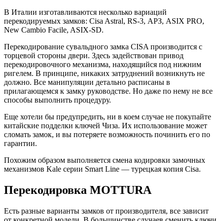
В Италии изготавливаются несколько вариаций
перекодируемых замков: Cisa Astral, RS-3, АРЗ, ASIX PRO,
New Cambio Facile, ASIX-SD.
Перекодирование сувальдного замка CISA производится с
торцевой стороны двери. Здесь задействован привод
перекодировочного механизма, находящийся под нижним
ригелем. В принципе, никаких затруднений возникнуть не
должно. Все манипуляции детально расписаны в
прилагающемся к замку руководстве. Но даже по нему не все
способы выполнить процедуру.
Еще хотели бы предупредить, ни в коем случае не покупайте
китайские подделки ключей Чиза. Их использование может
сломать замок, и вы потеряете возможность починить его по
гарантии.
Похожим образом выполняется смена кодировки замочных
механизмов Kale серии Smart Line — турецкая копия Cisa.
Перекодировка MOTTURA
Есть разные варианты замков от производителя, все зависит
от конкретной модели. В большинстве случаев сменить ключи