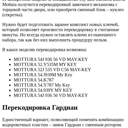
Mottura получится перекодировкой замочного механизма с
торцевой части двери, или приобретя сменный блок – нуклео
(секретка).
Нужно будет подготовить заранее комплект новых ключей,
который позволяет произвести перекодировку в считанные
минуты. Но всегда нужно оставлять ключи из нынешнего
набора, так как без них выполнить процедуру нельзя.
В каких моделях перекодировка возможна:
MOTTURA 54J 936 56 VD MAY-KEY
MOTTURA 52.Y535M MY KEY
MOTTURA 52J 535 VD C56 MAY-KEY
MOTTURA 54.J939M My Key
MOTTURA 54.K787
MOTTURA 54.Y787 My Key
MOTTURA 54.939Y MY KEY
MOTTURA 54J 936 56 VD MAY-KEY
Перекодировка Гардиан
Единственный вариант, позволяющий поменять комбинацию
кодировочных пластин – замок Гардиан с сменным ротором.