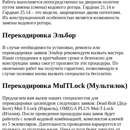
Работа выполняется непосредственно на дверном полотне
путем замены (смены) кодового ротора. Гардиан 21.14 и
Гардиан 25.14 – это модели, защищенные двумя патентами.
Их конструкционной особенностью является возможность
замены кодового ротора.
Перекодировка Эльбор
В случае необходимости установки, ремонта или
перекодировки замков Эльбор рекомендуем вызвать мастера.
Наши сотрудники в кратчайшие сроки и безопасно для
конструкции замка смогут произвести эти процедуры. По
окончанию работ вы получите гарантию, позволяющую в
случае поломки вновь вызвать специалиста бесплатно.
Перекодировка MulTLock (Мультилок)
Предлагаем вам вызов наших специалистов для
перекодировки цилиндров следующих замков: Dead-Bolt (Дед-
Болт) Mul-T-Lock (Израиль), OMEGA PLUS Mul-T-Lock
(Италия). После проведения процедуры ваш замок будет
работать с новой кодовой комбинацией, комплектом ключей
из 5 экземпляров. Длительность проведения варьируется от
получаса до полутора часов. Цена услуги будет зависеть от