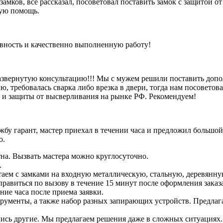
 замков, все рассказал, посоветовал поставить замок с защитой 
рую помощь.
ивность и качественно выполненную работу!
азвернутую консультацию!!! Мы с мужем решили поставить допо
, требовалась сварка либо врезка в двери, тогда нам посоветова
и и защиты от высверливания на рынке РФ. Рекомендуем!
бу гарант, мастер приехал в течении часа и предложил большой
о.
на. Вызвать мастера можно круглосуточно.
.
аем с замками на входную металлическую, стальную, деревянну
тправиться по вызову в течение 15 минут после оформления заказ
ение часа после приема заявки.
струменты, а также набор разных запирающих устройств. Предлаг
зались другие. Мы предлагаем решения даже в сложных ситуациях