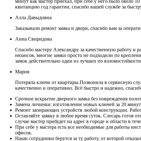
минут как мастер приехал, при себе у него было около 10
квитанцию год гарантии, спасибо вашей службе за быст
Алла Давыдовна
Заказывали ремонт замка и двери, спасибо вам за операт
Анна Свиридова
Спасибо мастеру Александру за качественную работу и р
нюансов, многие замки просто не подходили по креплению
замок действительно один из лучших по взломостойкост
Мария
Потеряла ключи от квартиры.Позвонила в сервисную служ
качественно и оперативно. Всё быстро и надежно, спасиб
Срочное вскрытие дверного замка без повреждения полот
Замена личинки: изготовление новых ключей за 20 минут
Ремонт запирающих устройств любой конструкции. Работ
Оставляйте заявку в любое время суток. Слесарь готов о
случае мастер прибудет на адрес в городе и области в теч
При себе у мастера есть все необходимые для работы ин
офисов.
Наши сотрудники берутся за ту работу, от которой отка