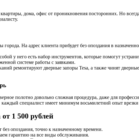
квартиры, дома, офис от проникновения посторонних. Но всегда
циалисту.
 города. На адрес клиента прибудет без опоздания в назначенное
собой у него есть набор инструментов, которые помогут устрани
женной системе работы с заявками.
каний ремонтируют дверные запоры Tesa, а также чинят дверные 
ерь
верное полотно довольно сложная процедура, даже для професси
 каждый специалист имеет минимум восьмилетний опыт врезки 
от 1 500 рублей
 без опоздания, точно к назначенному времени.
даем гарантию на все виды обслуживания.