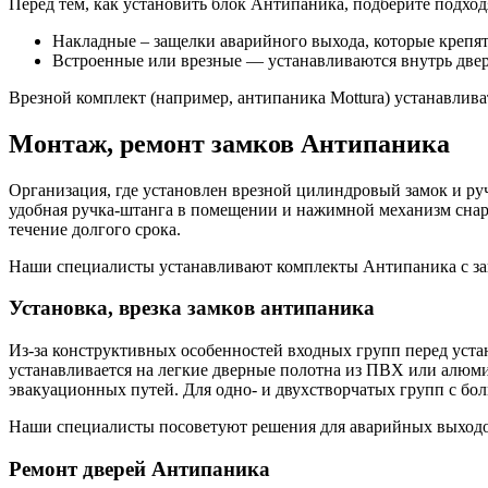
Перед тем, как установить блок Антипаника, подберите подхо
Накладные – защелки аварийного выхода, которые крепят
Встроенные или врезные — устанавливаются внутрь двери,
Врезной комплект (например, антипаника Mottura) устанавливат
Монтаж, ремонт замков Антипаника
Организация, где установлен врезной цилиндровый замок и руч
удобная ручка-штанга в помещении и нажимной механизм снаруж
течение долгого срока.
Наши специалисты устанавливают комплекты Антипаника с за
Установка, врезка замков антипаника
Из-за конструктивных особенностей входных групп перед уст
устанавливается на легкие дверные полотна из ПВХ или алюм
эвакуационных путей. Для одно- и двухстворчатых групп с бол
Наши специалисты посоветуют решения для аварийных выходов
Ремонт дверей Антипаника