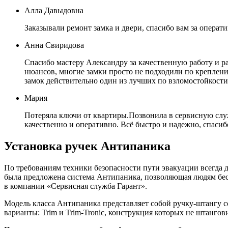
Алла Давыдовна
Заказывали ремонт замка и двери, спасибо вам за операт
Анна Свиридова
Спасибо мастеру Александру за качественную работу и р
нюансов, многие замки просто не подходили по креплению
замок действительно один из лучших по взломостойкост
Мария
Потеряла ключи от квартиры.Позвонила в сервисную служ
качественно и оперативно. Всё быстро и надежно, спасиб
Установка ручек Антипаника
По требованиям техники безопасности пути эвакуации всегда 
была предложена система Антипаника, позволяющая людям бес
в компании «Сервисная служба Гарант».
Модель класса Антипаника представляет собой ручку-штангу со
варианты: Trim и Trim-Tronic, конструкция которых не штанго