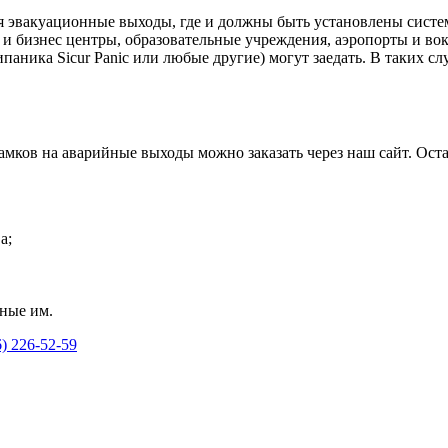
я эвакуационные выходы, где и должны быть установлены систе
 и бизнес центры, образовательные учреждения, аэропорты и во
ипаника Sicur Panic или любые другие) могут заедать. В таких 
мков на аварийные выходы можно заказать через наш сайт. Остав
а;
чные им.
6) 226-52-59