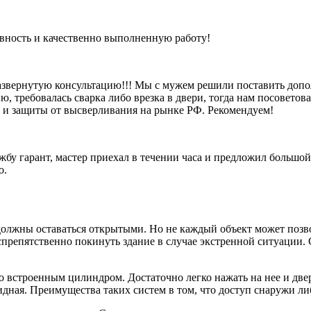
ивность и качественно выполненную работу!
азвернутую консультацию!!! Мы с мужем решили поставить допо
, требовалась сварка либо врезка в двери, тогда нам посоветова
и и защиты от высверливания на рынке РФ. Рекомендуем!
бу гарант, мастер приехал в течении часа и предложил большой
о.
должны оставаться открытыми. Но не каждый объект может позво
препятственно покинуть здание в случае экстренной ситуации.
 встроенным цилиндром. Достаточно легко нажать на нее и дверь
видная. Преимущества таких систем в том, что доступ снаружи 