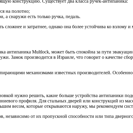
дящую конструкцию. Существует два класса ручек-антипаника:
ся на полотно;
 а снаружи есть только ручка, педаль.
ь сложнее и затратнее, однако она более устойчива ко взлому и
ка антипаника Multlock, может быть спокойна за пути эвакуации
и. Замок производится в Израиле, что говорит о качестве сбор
пирающими механизмами известных производителей. Особенно п
ановкой нужно решить, какие больше устройства антипаники по
иниевого профиля. Для стальных дверей или конструкций из ма
ьшим весом, которые открываются наружу, мы рекомендуем систе
, независимо от их пропускной способности или типа дверного