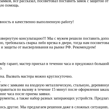
 замков, все рассказал, посоветовал поставить замок с защитой 
рую помощь.
ивность и качественно выполненную работу!
азвернутую консультацию!!! Мы с мужем решили поставить допо
, требовалась сварка либо врезка в двери, тогда нам посоветова
и и защиты от высверливания на рынке РФ. Рекомендуем!
бу гарант, мастер приехал в течении часа и предложил большой
о.
на. Вызвать мастера можно круглосуточно.
.
аем с замками на входную металлическую, стальную, деревянну
тправиться по вызову в течение 15 минут после оформления заказ
ение часа после приема заявки.
струменты, а также набор разных запирающих устройств. Предлаг
зались другие. Мы предлагаем решения даже в сложных ситуациях