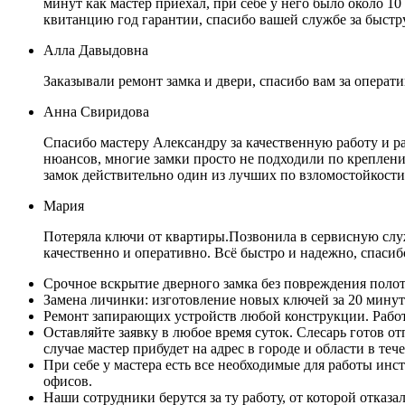
минут как мастер приехал, при себе у него было около 10
квитанцию год гарантии, спасибо вашей службе за быст
Алла Давыдовна
Заказывали ремонт замка и двери, спасибо вам за операт
Анна Свиридова
Спасибо мастеру Александру за качественную работу и р
нюансов, многие замки просто не подходили по креплению
замок действительно один из лучших по взломостойкост
Мария
Потеряла ключи от квартиры.Позвонила в сервисную служ
качественно и оперативно. Всё быстро и надежно, спасиб
Срочное вскрытие дверного замка без повреждения полот
Замена личинки: изготовление новых ключей за 20 минут
Ремонт запирающих устройств любой конструкции. Работ
Оставляйте заявку в любое время суток. Слесарь готов о
случае мастер прибудет на адрес в городе и области в теч
При себе у мастера есть все необходимые для работы ин
офисов.
Наши сотрудники берутся за ту работу, от которой отка