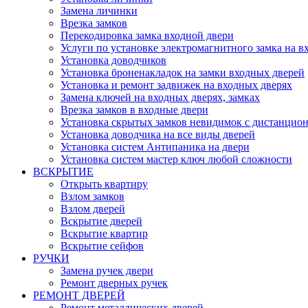
Замена личинки
Врезка замков
Перекодировка замка входной двери
Услуги по установке электромагнитного замка на в
Установка доводчиков
Установка броненакладок на замки входных дверей
Установка и ремонт задвижек на входных дверях
Замена ключей на входных дверях, замках
Врезка замков в входные двери
Установка скрытых замков невидимок с дистанцио
Установка доводчика на все виды дверей
Установка систем Антипаника на двери
Установка систем мастер ключ любой сложности
ВСКРЫТИЕ
Открыть квартиру
Взлом замков
Взлом дверей
Вскрытие дверей
Вскрытие квартир
Вскрытие сейфов
РУЧКИ
Замена ручек двери
Ремонт дверных ручек
РЕМОНТ ДВЕРЕЙ
Ремонт металлических дверей