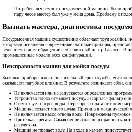
Потребовался ремонт посудомоечной машины, были пробл
пару часов мастер был уже у меня дома. Проблему с под
Вызвать мастера, диагностика посудо
Посудомоечная машина существенно облегчает труд хозяйки, но
которыми оснащены современные бытовые приборы, представля
решением станет обращение в «Сервисный центр Гарант». В н
промышленные модели всех конфигураций.
Неисправности машин для мойки посуды
Бытовые приборы имеют значительный срок службы, если эксп
оказывают пагубное влияние. В результате возникают сбои, с
Не включается или не запускается определенная программ
Устройство плохо отмывает посуду. Засорился фильтр очи
Отсутствует нагрев воды. Перегорела плата питания нагр
Машинка создаёт много шума. Причина в механической час
Не включается насос отвода воды. Повреждены пусковое 
Протечка агрегата. Самая неприятная неисправность, ко
регулятора.
Машина не продает воду. На входе в камеру присутствует