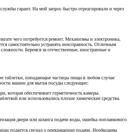
лужбы гарант. На мой запрос быстро отреагировали и через
льтате чего потребуется ремонт. Механизмы и электроника,
тся самостоятельно устранять неисправность. Отличным
ложности. Беремся за отечественные, иностранные и
хие таблетки, попадающие частицы пищи в любом случае
вности машин для мытья посуды следующие:
ери, которая обеспечивает герметичность камеры.
таблеткой или использовались плохие химические средства.
етизация двери или шланга подачи воды, ошибка поплавкового
лапан подается сигнал о прекращении подачи. Необходима