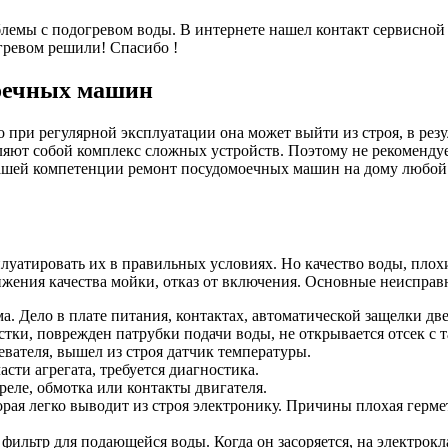
емы с подогревом воды. В интернете нашел контакт сервисной с
огревом решили! Спасибо !
моечных машин
 при регулярной эксплуатации она может выйти из строя, в резу
ют собой комплекс сложных устройств. Поэтому не рекомендуе
ашей компетенции ремонт посудомоечных машин на дому любой с
луатировать их в правильных условиях. Но качество воды, пло
нижения качества мойки, отказ от включения. Основные неиспра
а. Дело в плате питания, контактах, автоматической защелки дв
стки, поврежден патрубки подачи воды, не открывается отсек с 
евателя, вышел из строя датчик температуры.
ти агрегата, требуется диагностика.
реле, обмотка или контакты двигателя.
торая легко выводит из строя электронику. Причины плохая герм
 фильтр для подающейся воды. Когда он засоряется, на электрок