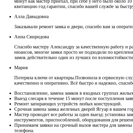
минут как мастер приехал, при себе у него было около 10
квитанцию год гарантии, спасибо вашей службе за быст
Алла Давыдовна
Заказывали ремонт замка и двери, спасибо вам за операт
Анна Свиридова
Спасибо мастеру Александру за качественную работу и р
нюансов, многие замки просто не подходили по креплению
замок действительно один из лучших по взломостойкост
Мария
Потеряла ключи от квартиры.Позвонила в сервисную служ
качественно и оперативно. Всё быстро и надежно, спасиб
Восстановление, замена замков в входных группах жилы
Выезд слесаря в течение 15 минут после поступления зая
Ремонт запирающих устройств любых конструкций.
Срочная замена замка железных дверей Ягуар в вашем го
Мастер проводит все работы за один выезд: установка за
инструментов, приспособлений, оборудования для решен
Принимаем заявки на срочный вызов мастера для замены 
телефона.