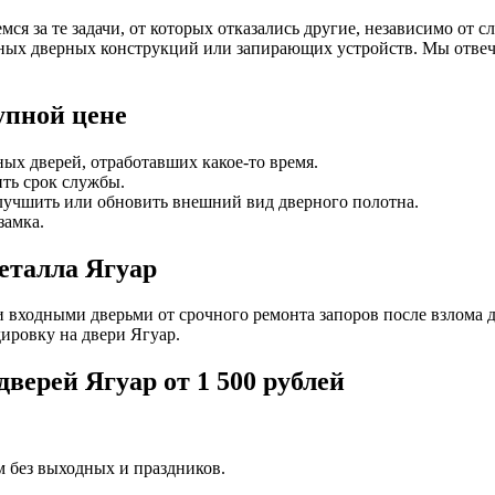
я за те задачи, от которых отказались другие, независимо от сл
ных дверных конструкций или запирающих устройств. Мы отвеча
упной цене
ых дверей, отработавших какое-то время.
ить срок службы.
лучшить или обновить внешний вид дверного полотна.
замка.
еталла Ягуар
 входными дверьми от срочного ремонта запоров после взлома 
дировку на двери Ягуар.
верей Ягуар от 1 500 рублей
м без выходных и праздников.