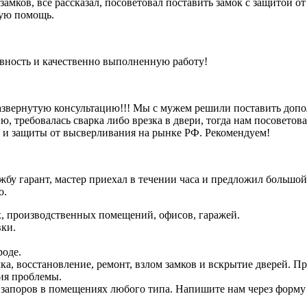
 замков, все рассказал, посоветовал поставить замок с защитой 
рую помощь.
ивность и качественно выполненную работу!
азвернутую консультацию!!! Мы с мужем решили поставить допо
, требовалась сварка либо врезка в двери, тогда нам посоветова
и и защиты от высверливания на рынке РФ. Рекомендуем!
бу гарант, мастер приехал в течении часа и предложил большой
о.
х, производственных помещений, офисов, гаражей.
вки.
роде.
мка, восстановление, ремонт, взлом замков и вскрытие дверей. 
ия проблемы.
запоров в помещениях любого типа. Напишите нам через форму о