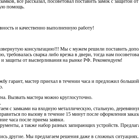
 замков, все рассказал, посоветовал поставить замок с защитой 
рую помощь.
ивность и качественно выполненную работу!
азвернутую консультацию!!! Мы с мужем решили поставить допо
, требовалась сварка либо врезка в двери, тогда нам посоветова
и и защиты от высверливания на рынке РФ. Рекомендуем!
бу гарант, мастер приехал в течении часа и предложил большой
о.
на. Вызвать мастера можно круглосуточно.
.
аем с замками на входную металлическую, стальную, деревянну
тправиться по вызову в течение 15 минут после оформления заказ
ение часа после приема заявки.
струменты, а также набор разных запирающих устройств. Предлаг
зались другие. Мы предлагаем решения даже в сложных ситуациях