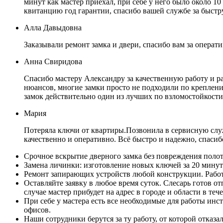
минут как мастер приехал, при себе у него было около 10
квитанцию год гарантии, спасибо вашей службе за быст
Алла Давыдовна
Заказывали ремонт замка и двери, спасибо вам за операт
Анна Свиридова
Спасибо мастеру Александру за качественную работу и р
нюансов, многие замки просто не подходили по креплению
замок действительно один из лучших по взломостойкост
Мария
Потеряла ключи от квартиры.Позвонила в сервисную служ
качественно и оперативно. Всё быстро и надежно, спасиб
Срочное вскрытие дверного замка без повреждения полот
Замена личинки: изготовление новых ключей за 20 минут
Ремонт запирающих устройств любой конструкции. Работ
Оставляйте заявку в любое время суток. Слесарь готов о
случае мастер прибудет на адрес в городе и области в теч
При себе у мастера есть все необходимые для работы ин
офисов.
Наши сотрудники берутся за ту работу, от которой отка